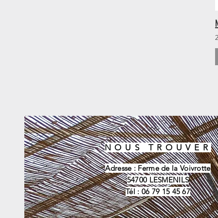
2
NOUS TROUVER
Adresse : Ferme de la Voivrotte
54700 LESMENILS
Tél : 06 79 15 45 67