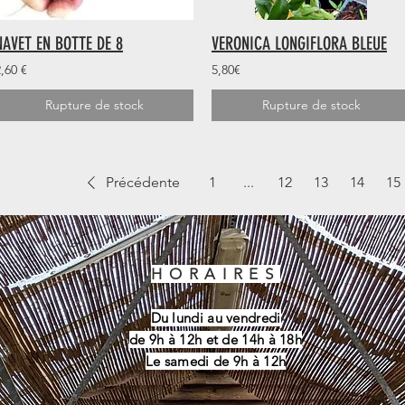
NAVET EN BOTTE DE 8
VERONICA LONGIFLORA BLEUE
,60 €
5,80€
Rupture de stock
Rupture de stock
Précédente
1
...
12
13
14
15
HORAIRES
Du lundi au vendredi
de 9h à 12h et de 14h à 18h
Le samedi de 9h à 12h