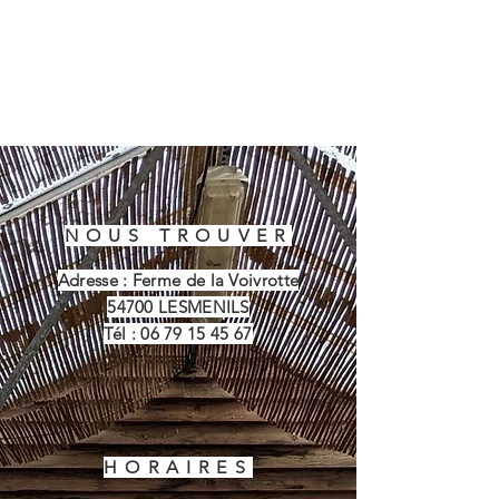
NOUS TROUVER
Adresse : Ferme de la Voivrotte
54700 LESMENILS
Tél :
06 79 15 45 67
HORAIRES