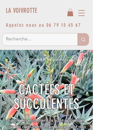
LA VOIVROTTE
Appelez nous au
06 79 15 45 67
< Voir tous les produits
CACTÉES ET
SUCCULENTES
Facile en entretien, ils sont appréciés
par les débutants mais également des