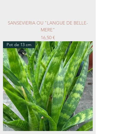
SANSEVIERIA OU "LANGUE DE BELLE-
MERE"
Prix
16,50 €
Pot de 13 cm