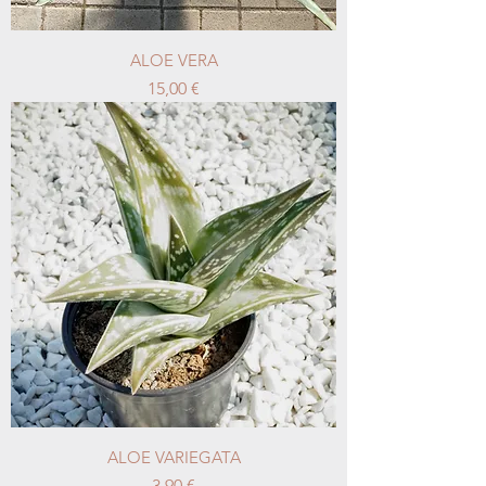
ALOE VERA
Prix
15,00 €
ALOE VARIEGATA
Prix
3,90 €