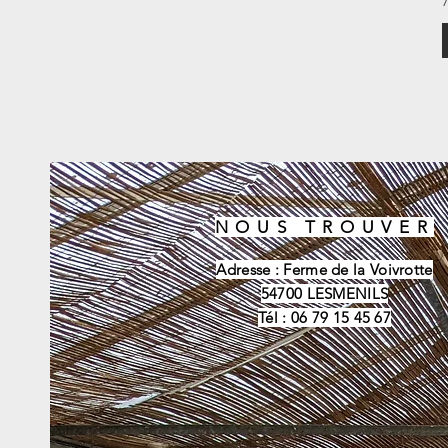
7
NOUS TROUVER
Adresse : Ferme de la Voivrotte
54700 LESMENILS
Tél : 06 79 15 45 67