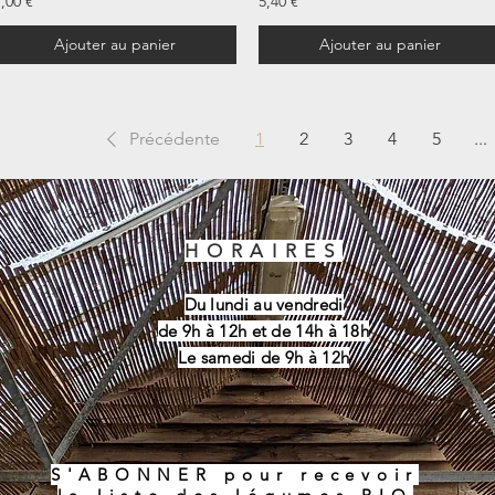
,00 €
5,40 €
Ajouter au panier
Ajouter au panier
Précédente
1
2
3
4
5
...
HORAIRES
Du lundi au vendredi
de 9h à 12h et de 14h à 18h
Le samedi de 9h à 12h
S'ABONNER pour recevoir