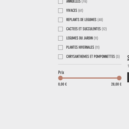
ANNUELLES
(
76
)
VIVACES
(
61
)
REPLANTS DE LEGUMES
(
48
)
CACTEES ET SUCCULENTES
(
12
)
LEGUMES DU JARDIN
(
11
)
PLANTES HIVERNALES
(
11
)
CHRYSANTHEMES ET POMPONNETTES
(
3
)
Prix
0,00 €
28,00 €